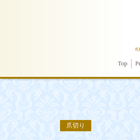
札
Top
Pr
爪切り