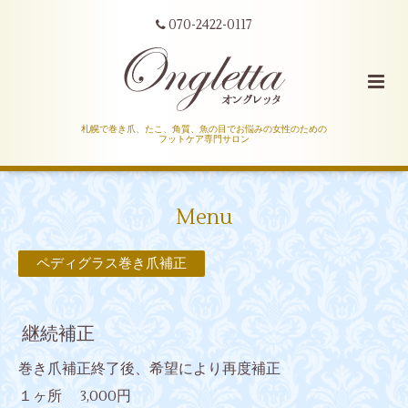
070-2422-0117
札幌で巻き爪、たこ、角質、魚の目でお悩みの女性のための
フットケア専門サロン
Menu
ペディグラス巻き爪補正
継続補正
巻き爪補正終了後、希望により再度補正
１ヶ所 3,000円